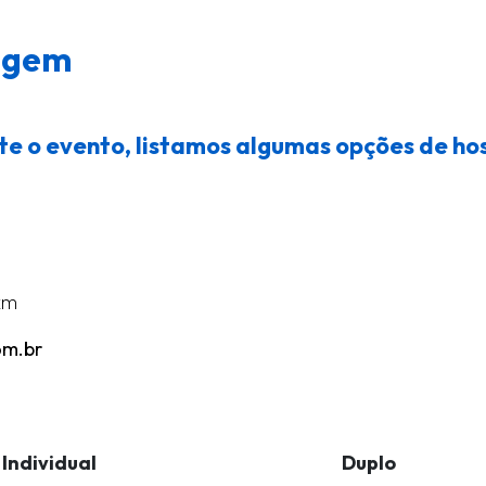
agem
nte o evento, listamos algumas opções de h
 km
om.br
Individual
Duplo